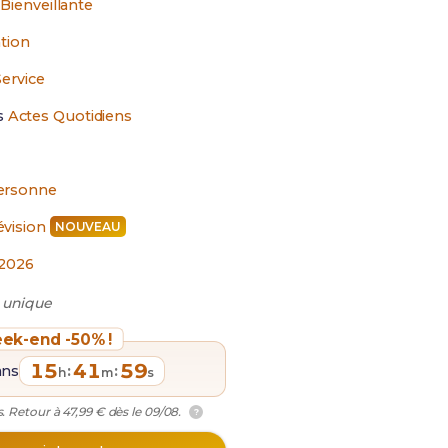
Bienveillante
tion
Service
s
Actes Quotidiens
ersonne
évision
NOUVEAU
2026
 unique
ek-end -50% !
15
41
58
ans
:
:
h
m
s
. Retour à 47,99 € dès le 09/08.
?