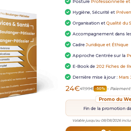
Posture
Professionnelle et 
Hygiène, Sécurité et
Préven
Organisation et
Qualité du 
Accompagnement dans le
Cadre
Juridique et Éthique
Approche Centrée sur la
P
E-Book de
202 Fiches de R
Dernière mise à jour :
Mars 
24€
47,99€
– Paiement
-50%
Promo du We
Fin de la promotion d
Valable jusqu'au 08/08/2026 inclus