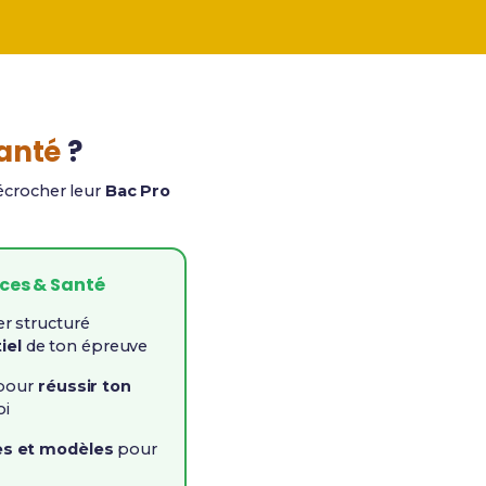
Santé
?
décrocher leur
Bac Pro
ices & Santé
er structuré
iel
de ton épreuve
 pour
réussir ton
oi
s et modèles
pour