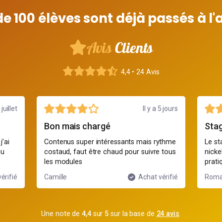
de 100 élèves sont déjà passés à l'
Avis
Clients
4,4 • 24 Avis
juillet
Il y a 5 jours
Bon mais chargé
Stag
’ai
Contenus super intéressants mais rythme
Le st
du
costaud, faut être chaud pour suivre tous
nicke
les modules
prati
érifié
Camille
Achat vérifié
Roma
Une note de
4,4
sur
5
sur la base de
24 avis
.