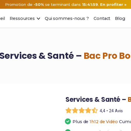
Promotion de
-50%
se terminant dans
15:41:58
.
En profiter »
eil
Ressources
Qui sommes-nous ?
Contact
Blog
 Services & Santé –
Bac Pro B
Services & Santé –
4,4 • 24 Avis
Plus de
1h12 de Vidéo
Cumu