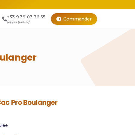
+33 9 39 03 36 55
Commander
(appel gratuit)
oulanger
Bac Pro Boulanger
lée