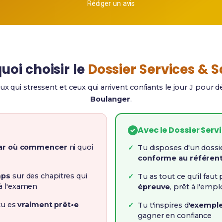
Rédiger un avis
uoi choisir le
Dossier Services & 
ux qui stressent et ceux qui arrivent confiants le jour J pour 
Boulanger
.
Avec le Dossier Serv
par où commencer
ni quoi
Tu disposes d'un dossi
conforme au référent
mps
sur des chapitres qui
Tu as tout ce qu'il faut
à l'examen
épreuve
, prêt à l'empl
 tu es
vraiment prêt•e
Tu t'inspires d'
exemple
gagner en confiance