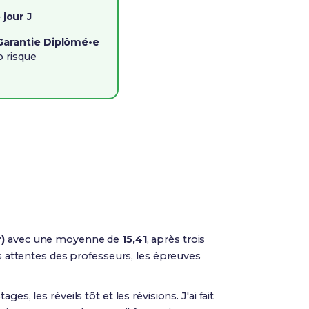
 jour J
Garantie Diplômé•e
o risque
)
avec une moyenne de
15,41
, après trois
es attentes des professeurs, les épreuves
ages, les réveils tôt et les révisions. J'ai fait