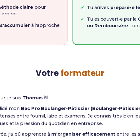
éthode claire
pour
Tu arrives
préparé•e le
blement
Tu es couvert•e par la
 s'accumuler
à l'approche
ou Remboursé•e
: zér
Votre
formateur
ur, je suis
Thomas
👋
validé mon
Bac Pro Boulanger-Pâtissier (Boulanger-Pâtissier
ntenses entre fournil, labo et examens. Je connais très bien l
ques et la pression du quotidien en entreprise.
cée, j'ai dû apprendre à
m'organiser efficacement
entre les st