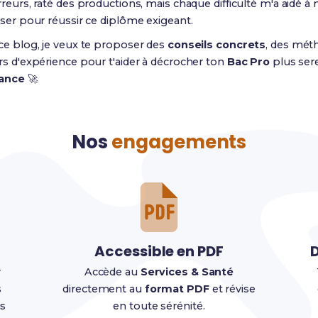
rreurs, raté des productions, mais chaque difficulté m'a aidé 
iser pour réussir ce diplôme exigeant.
ce blog, je veux te proposer des
conseils concrets
, des méth
rs d'expérience pour t'aider à décrocher ton
Bac Pro
plus sere
iance
🚀
Nos
engagements
Accessible en PDF
D
r
Accède au
Services & Santé
s
directement au
format PDF
et révise
us
en toute sérénité.