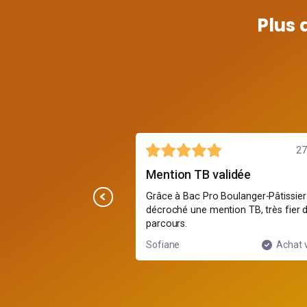
Plus 
3 août
27 
e en niveau
Mention TB validée
j’ai vraiment progressé,
Grâce à Bac Pro Boulanger-Pâtissier j
sation de labo et
décroché une mention TB, très fier 
parcours.
Achat vérifié
Sofiane
Achat v