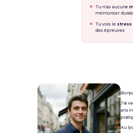
Tu n'as aucune
m
mémoriser dura
Tu vois le
stress
des épreuves
Bonjo
J'ai 
ans i
prati
Au ly