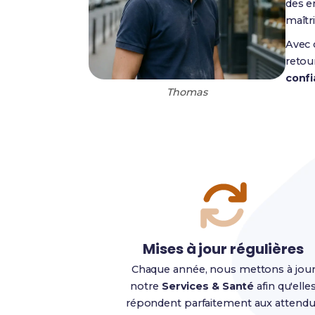
des e
maîtr
Avec 
retou
conf
Thomas
Mises à jour régulières
Chaque année, nous mettons à jou
notre
Services & Santé
afin qu'elle
répondent parfaitement aux attend