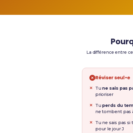
Pourq
La différence entre ce
Réviser seul•e
Tu
ne sais pas 
prioriser
Tu
perds du te
ne tombent pas 
Tu ne sais pas si
pour le jour J